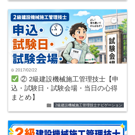
2017/02/22
time
② 2級建設機械施工管理技士【申
込・試験日・試験会場・当日の心得
まとめ】
folder
2級建設機械施工管理技士ナビゲーション