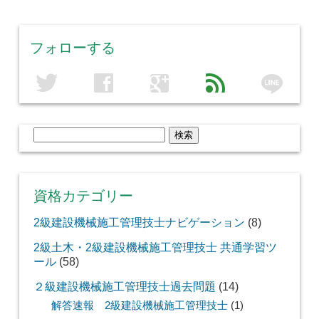
フォローする
line
twitter
facebook
google
feed
検
索:
資格カテゴリー
2級建設機械施工管理技士ナビゲーション
(8)
2級土木・2級建設機械施工管理技士 共通学習ツ
ール
(58)
２級建設機械施工管理技士過去問題
(14)
解答速報 2級建設機械施工管理技士
(1)