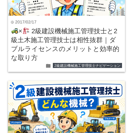
2017/02/17
time
×
2級建設機械施工管理技士と2
級土木施工管理技士は相性抜群｜ダ
ブルライセンスのメリットと効率的
な取り方
folder
2級建設機械施工管理技士ナビゲーション