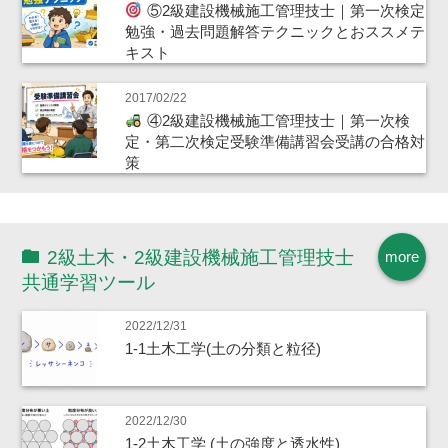
⑤2級建設機械施工管理技士｜第一次検定
勉強・過去問題解答テクニックとおススメテ
キスト
2017/02/22
④2級建設機械施工管理技士｜第一次検
定・第二次検定受験準備講習会受講の合格対
策
2級土木・2級建設機械施工管理技士
more
共通学習ツール
2022/12/31
1-1土木工学(土の分類と粒径)
2022/12/30
1-2土木工学 (土の強度と透水性)