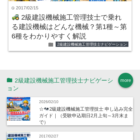
2017/02/15
time
2級建設機械施工管理技士で乗れ
る建設機械はどんな機械？第1種～第
6種をわかりやすく解説
folder
2級建設機械施工管理技士ナビゲーション
2級建設機械施工管理技士ナビゲーシ
more
ョン
2026/02/10
☆
2級建設機械施工管理技士 申し込み完全
ガイド｜（受験申込期日2月上旬～3月末ま
で）
2017/02/27