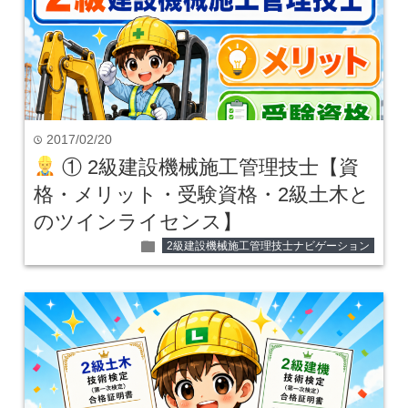
2017/02/20
time
① 2級建設機械施工管理技士【資
格・メリット・受験資格・2級土木と
のツインライセンス】
folder
2級建設機械施工管理技士ナビゲーション