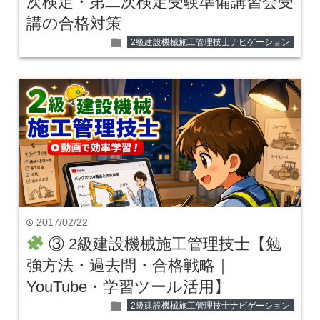
次検定・第二次検定受験準備講習会受
講の合格対策
folder
2級建設機械施工管理技士ナビゲーション
2017/02/22
time
③ 2級建設機械施工管理技士【勉
強方法・過去問・合格戦略｜
YouTube・学習ツール活用】
folder
2級建設機械施工管理技士ナビゲーション