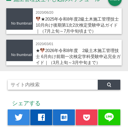
2020/06/20
★2025年令和8年度2級土木施工管理技士
No thumbnail
10月向け後期第1次2次検定受験申込ガイド
｜（7月上旬～7月中旬頃まで）
2020/03/01
★
2026年令和8年度 2級土木施工管理技
No thumbnail
士 6月向け前期一次検定学科受験申込完全ガ
イド｜（3月上旬～3月中旬まで）
シェアする
line
twitter
facebook
hatenabookmark