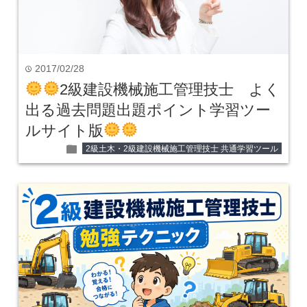
2017/02/28
time
2級建設機械施工管理技士 よく
出る過去問題出題ポイント学習ツー
ルサイト版
folder
2級土木・2級建設機械施工管理技士 共通学習ツール