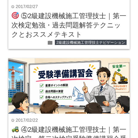
2017/02/27
time
⑤2級建設機械施工管理技士｜第一
次検定勉強・過去問題解答テクニッ
クとおススメテキスト
folder
2級建設機械施工管理技士ナビゲーション
2017/02/22
time
④2級建設機械施工管理技士｜第一