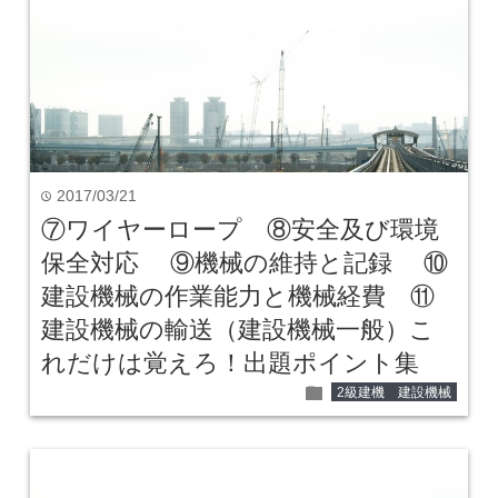
2017/03/21
time
⑦ワイヤーロープ ⑧安全及び環境
保全対応 ⑨機械の維持と記録 ⑩
建設機械の作業能力と機械経費 ⑪
建設機械の輸送（建設機械一般）こ
れだけは覚えろ！出題ポイント集
folder
2級建機 建設機械