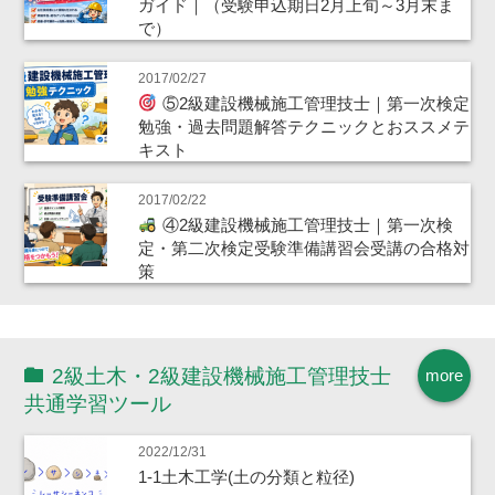
ガイド｜（受験申込期日2月上旬～3月末ま
で）
2017/02/27
⑤2級建設機械施工管理技士｜第一次検定
勉強・過去問題解答テクニックとおススメテ
キスト
2017/02/22
④2級建設機械施工管理技士｜第一次検
定・第二次検定受験準備講習会受講の合格対
策
2級土木・2級建設機械施工管理技士
more
共通学習ツール
2022/12/31
1-1土木工学(土の分類と粒径)