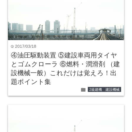
2017/03/18
time
④油圧駆動装置 ⑤建設車両用タイヤ
とゴムクローラ ⑥燃料・潤滑剤 （建
設機械一般）これだけは覚えろ！出
題ポイント集
folder
2級建機 建設機械