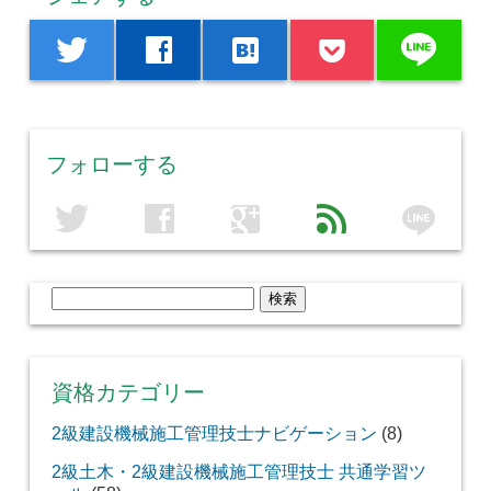
line
twitter
facebook
hatenabookmark
フォローする
line
twitter
facebook
google
feed
検
索:
資格カテゴリー
2級建設機械施工管理技士ナビゲーション
(8)
2級土木・2級建設機械施工管理技士 共通学習ツ