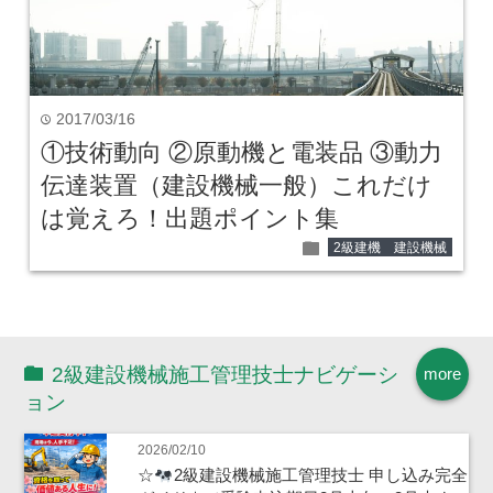
2017/03/16
time
①技術動向 ②原動機と電装品 ③動力
伝達装置（建設機械一般）これだけ
は覚えろ！出題ポイント集
folder
2級建機 建設機械
2級建設機械施工管理技士ナビゲーシ
more
ョン
2026/02/10
☆
2級建設機械施工管理技士 申し込み完全