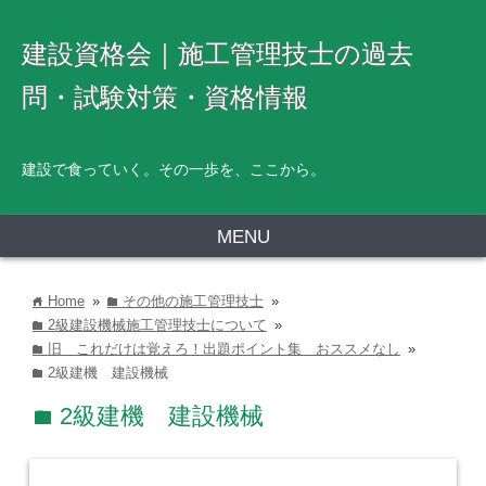
建設資格会｜施工管理技士の過去
問・試験対策・資格情報
建設で食っていく。その一歩を、ここから。
MENU
Home
»
その他の施工管理技士
»
home
folder
2級建設機械施工管理技士について
»
folder
旧 これだけは覚えろ！出題ポイント集 おススメなし
»
folder
2級建機 建設機械
folder
2級建機 建設機械
folder