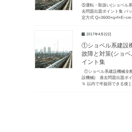
⑤運転・取扱い(ショベル
去問題出題ポイント集 バ
定方式 Q=3600×q×f×E÷cm 
2017年4月22日
①ショベル系建設
故障と対策(ショ
イント集
①ショベル系建設機械全般
設機械) 過去問題出題ポイ
％ 以内で半旋回できる後 [