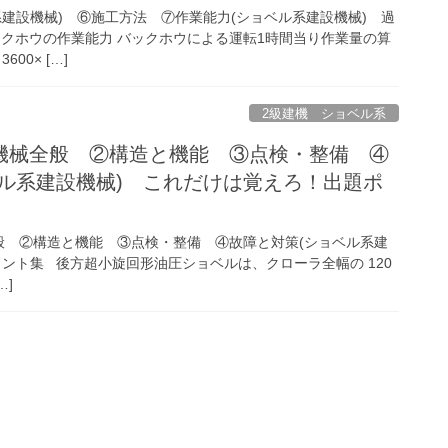
系建設機械) ⑥施工方法 ⑦作業能力(ショベル系建設機械) 過
ックホウの作業能力 バックホウによる運転1時間当り作業量の算
3600× […]
2級建機 ショベル系
機械全般 ②構造と機能 ③点検・整備 ④
ベル系建設機械) これだけは覚えろ！出題ポ
 ②構造と機能 ③点検・整備 ④故障と対策(ショベル系建
ント集 後方超小旋回形油圧ショベルは、クローラ全幅の 120
…]