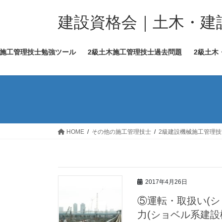
コ
ナ
ン
ビ
建設資格会｜土木・建
テ
ゲ
ン
ー
木施工管理技士勉強ツール
2級土木施工管理技士過去問題
2級土木
ツ
シ
へ
ョ
ス
ン
キ
に
ッ
移
プ
動
HOME
その他の施工管理技士
2級建設機械施工管理
2017年4月26日
⑤運転・取扱い(
力(ショベル系建設