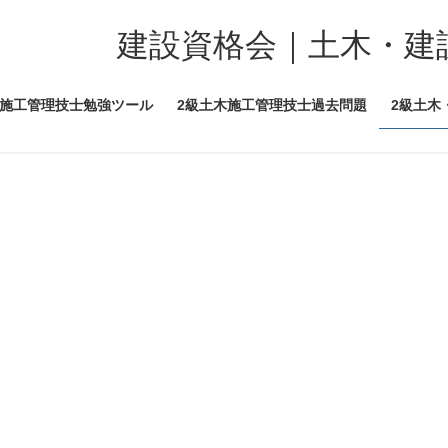
コ
ナ
ン
ビ
建設資格会｜土木・建
テ
ゲ
ン
ー
木施工管理技士勉強ツール
2級土木施工管理技士過去問題
2級土木
ツ
シ
へ
ョ
ス
ン
キ
に
ッ
移
プ
動