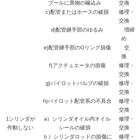
プールに異物の噛込み
交換
c)配管またはホースの破損
修理・
交換
d)配管継手部のゆるみ
増締
め
e)配管継手部のOリング損傷
交
換
f)アクチュエータの損傷
修理・
交換
g)パイロットバルブの破損
修理・
交換
h)パイロット配管系の不具合
修理・
交換
1シリンダが
a）シリンダオイル内オイル
修理・
作動しない
シールの破損
交換
ｂ）シリンダロッドの損傷に
修理・