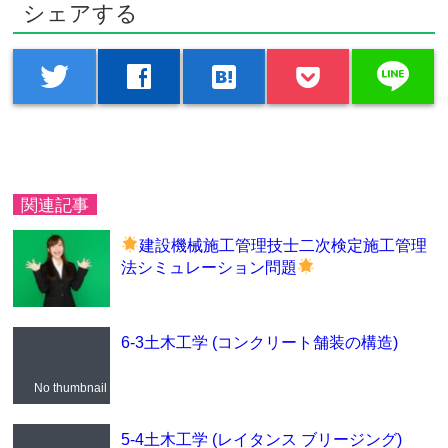
シェアする
line
twitter
facebook
hatenabookmark
関連記事
建設機械施工管理技士二次検定施工管理
法シミュレーション問題
6-3土木工学 (コンクリート舗装の構造)
No thumbnail
5-4土木工学 (レイタンス ブリージング)