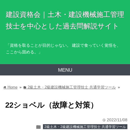
建設資格会｜土木・建設機械施工管理
技士を中心とした過去問解説サイト
「資格を取ることが目的じゃない。 建設で食っていく覚悟を、
ここから固める。」
MENU
Home
»
2級土木・2級建設機械施工管理技士 共通学習ツール
»
home
folder
22ショベル（故障と対策）
2022/11/08
time
folder
2級土木・2級建設機械施工管理技士 共通学習ツール