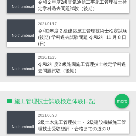
令和２年度2級電気通信工事施工管理技士検
No thumbnail
定学科過去問題試験（後期）
2021/01/17
令和2年度 2 級建築施工管理技術士検定試験
No thumbnail
(後期) 学科過去試験問題 令和2年 11 月 8 日
(日)
2020/11/25
令和2年度2 級造園施工管理技士検定学科過
No thumbnail
去問題試験（後期）
施工管理技士試験検定体験日記
more
2021/06/23
2級土木施工管理技士・ 2級建設機械施工管
No thumbnail
理技士受験総評・合格までの道のり