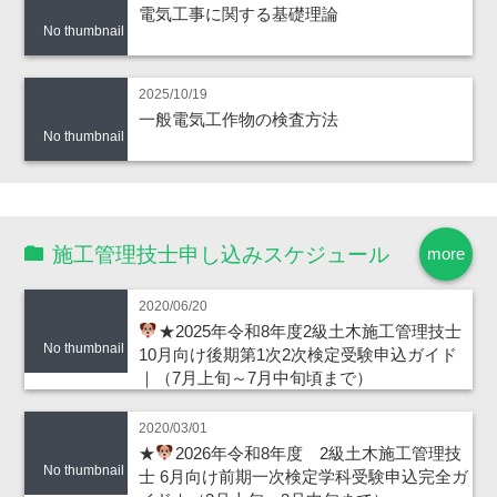
電気工事に関する基礎理論
No thumbnail
2025/10/19
一般電気工作物の検査方法
No thumbnail
施工管理技士申し込みスケジュール
more
2020/06/20
★2025年令和8年度2級土木施工管理技士
No thumbnail
10月向け後期第1次2次検定受験申込ガイド
｜（7月上旬～7月中旬頃まで）
2020/03/01
★
2026年令和8年度 2級土木施工管理技
No thumbnail
士 6月向け前期一次検定学科受験申込完全ガ