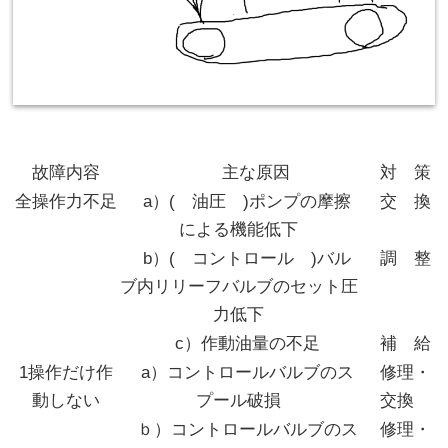
故障内容
主な原因
対 策
全操作力不足
a）( 油圧 )ポンプの摩擦
交 換
による機能低下
b）( コントロール )バル
調 整
ブ内リリーフバルブのセット圧
力低下
c）作動油量の不足
補 給
1操作だけ作
a）コントロールバルブのス
修理・
動しない
プール破損
交換
ｂ）コントロールバルブのス
修理・