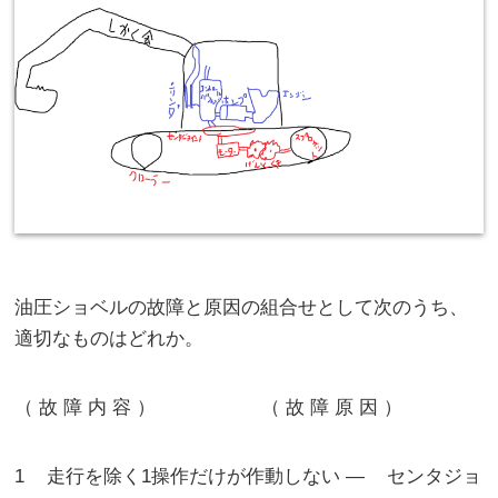
油圧ショベルの故障と原因の組合せとして次のうち、
適切なものはどれか。
（ 故 障 内 容 ） （ 故 障 原 因 ）
1 走行を除く1操作だけが作動しない ― センタジョ