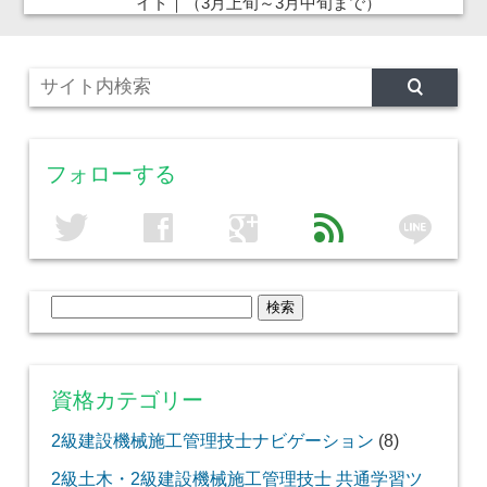
イド｜（3月上旬～3月中旬まで）
フォローする
line
twitter
facebook
google
feed
検
索:
資格カテゴリー
2級建設機械施工管理技士ナビゲーション
(8)
2級土木・2級建設機械施工管理技士 共通学習ツ