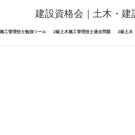
コ
ナ
ン
ビ
建設資格会｜土木・建
テ
ゲ
ン
ー
木施工管理技士勉強ツール
2級土木施工管理技士過去問題
2級土木
ツ
シ
へ
ョ
ス
ン
キ
に
ッ
移
プ
動