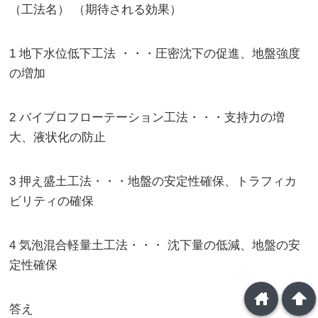
（工法名） （期待される効果）
1 地下水位低下工法 ・・・圧密沈下の促進、地盤強度
の増加
2 バイブロフローテーション工法・・・支持力の増
大、液状化の防止
3 押え盛土工法・・・地盤の安定性確保、トラフィカ
ビリティの確保
4 気泡混合軽量土工法・・・ 沈下量の低減、地盤の安
定性確保
home
arrowup
答え