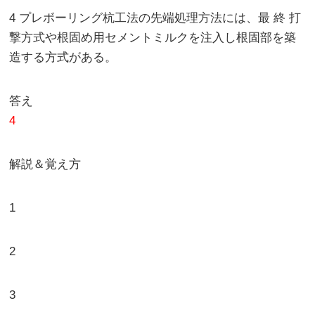
4 プレボーリング杭工法の先端処理方法には、最 終 打
撃方式や根固め用セメントミルクを注入し根固部を築
造する方式がある。
答え
4
解説＆覚え方
1
2
3