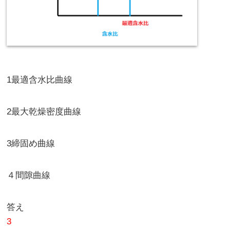
1最適含水比曲線
2最大乾燥密度曲線
3締固め曲線
４間隙曲線
答え
3