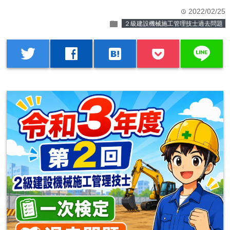
2022/02/25
time
folder
２級建設機械施工管理技士過去問題
line
twitter
facebook
hatenabookmark