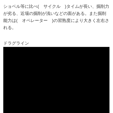
ショベル等に比べ( サイクル )タイムが長い、掘削力
が劣る、近場の掘削が浅いなどの面がある。また掘削
能力は( オペレーター )の習熟度により大きく左右さ
れる。
ドラグライン