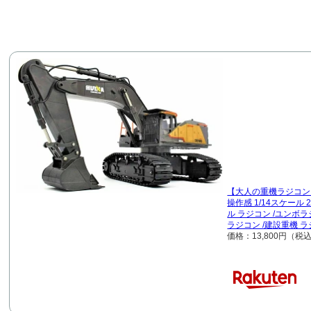
【大人の重機ラジコン】Hu
操作感 1/14スケール 2
ル ラジコン /ユンボラ
ラジコン /建設重機 
価格：13,800円（税