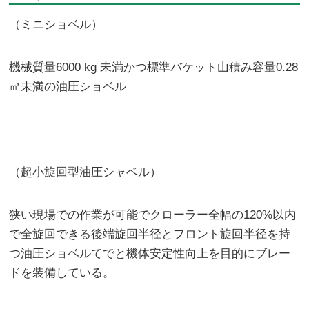
（ミニショベル）
機械質量6000 kg 未満かつ標準バケット山積み容量0.28
㎥未満の油圧ショベル
（超小旋回型油圧シャベル）
狭い現場での作業が可能でクローラー全幅の120%以内
で全旋回できる後端旋回半径とフロント旋回半径を持
つ油圧ショベルてでと機体安定性向上を目的にブレー
ドを装備している。