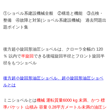
①ショベル系建設機械全般 ②構造と機能 ③点検・
整備 ④故障と対策(ショベル系建設機械) 過去問題出
題ポイント集
後方超小旋回形油圧ショベルは、クローラ全幅の 120
％ 以内で
半旋回
できる後端旋回半径とフロント旋回半
径をもつショベル
後方超小旋回形油圧ショベル、超小旋回形油圧ショベ
ルとは
ミニショベルとは
機械 運転質量6000 kg 未満、かつ 標
準バケット 山積み 容量 0.28平方メートル未満の油圧シ