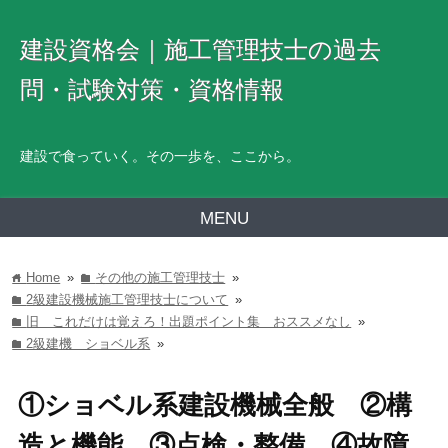
建設資格会｜施工管理技士の過去
問・試験対策・資格情報
建設で食っていく。その一歩を、ここから。
MENU
Home
»
その他の施工管理技士
»
home
folder
2級建設機械施工管理技士について
»
folder
旧 これだけは覚えろ！出題ポイント集 おススメなし
»
folder
2級建機 ショベル系
»
folder
①ショベル系建設機械全般 ②構
造と機能 ③点検・整備 ④故障