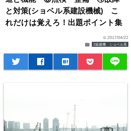
と対策(ショベル系建設機械) こ
れだけは覚えろ！出題ポイント集
2017/04/22
time
folder
2級建機 ショベル系
line
twitter
facebook
hatenabookmark