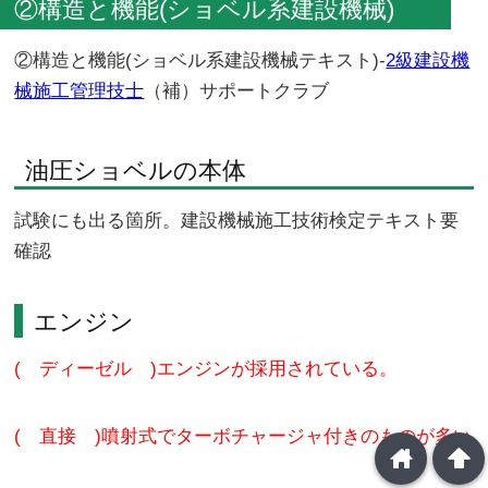
②構造と機能(ショベル系建設機械)
②構造と機能(ショベル系建設機械テキスト)-
2級建設機
械施工管理技士
（補）サポートクラブ
油圧ショベルの本体
試験にも出る箇所。建設機械施工技術検定テキスト要
確認
エンジン
( ディーゼル )エンジンが採用されている。
( 直接 )噴射式でターボチャージャ付きのものが多い
home
arrowup